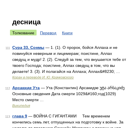
десница
Толкование
Перевод
Книги
Сура 33. Сонмы
— 1. (1). О пророк, бойся Аллаха и не
111
повинуйся неверным и лицемерам; поистине, Аллах
сведущ и мудр! 2. (2). Следуй за тем, что внушается тебе от
твоего Господа; поистине, Аллах сведущ в том, что вы
делаете! 3. (3). И полагайся на Аллаха; Аллах&#8230; …
Коран в переводе И. Ю. Крачковского
Арсакиде Ута
— Ута (Константин) Арсакидзе უტა არსაკიძე
112
Основные сведения Дата смерти 1029&#160;год(1029)
Место смерти …
Википедия
глава 9
— ВОЙНА С ГИГАНТАМИ Тем временем
113
кончились семь лет, отпущенных на подготовку к войне. За