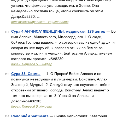
неделю до праздника Самхейн Морриган с помощью чар
узнала, что фоморы уже высадились в Эрине. Она
немедленно послала гонца, чтобы сообщить об этом
Дагде,&#8230; …
Кельтская мифология. Энциклопедия
Сура 4 АН'НИСА' ЖЕНЩИНЫ, мединская, 176 аятов
— Во
114
имя Аллаха, Милостивого, Милосердного 1. О люди,
бойтесь Господа вашего, что сотворил вас из одной души, и
создал из нее пару ей, и рассеял от них по Земле во
множестве мужчин и женщин. Бойтесь же Аллаха, именем
которого вы просите, и&#8230; …
Коран. Перевод Б. Шидфар
Сура 33. Сонмы
— 1. О Пророк! Бойся Аллаха и не
115
повинуйся неверующим и лицемерам. Воистину, Аллах
Знающий, Мудрый. 2. Следуй тому, что внушается тебе в
откровении от твоего Господа. Воистину, Аллах ведает о
том, что вы совершаете. 3. Уповай на Аллаха, и
довольно&#8230; …
Коран. Перевод Э. Кулиева
Radonjić Apartments
— (Будва,Черногория) Категория
116