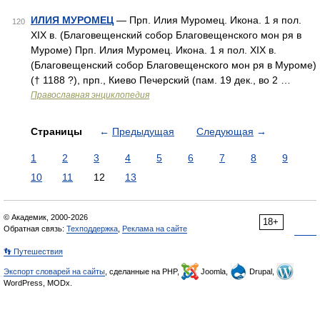
ИЛИЯ МУРОМЕЦ
— Прп. Илия Муромец. Икона. 1 я пол.
120
XIX в. (Благовещенский собор Благовещенского мон ря в
Муроме) Прп. Илия Муромец. Икона. 1 я пол. XIX в.
(Благовещенский собор Благовещенского мон ря в Муроме)
(† 1188 ?), прп., Киево Печерский (пам. 19 дек., во 2 …
Православная энциклопедия
Страницы
←
Предыдущая
Следующая
→
1
2
3
4
5
6
7
8
9
10
11
12
13
© Академик, 2000-2026
18+
Обратная связь:
Техподдержка
,
Реклама на сайте
👣 Путешествия
Экспорт словарей на сайты
, сделанные на PHP,
Joomla,
Drupal,
WordPress, MODx.