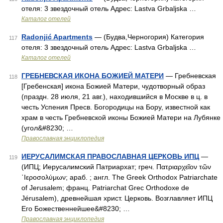
отеля: 3 звездочный отель Адрес: Lastva Grbaljska …
Каталог отелей
Radonjić Apartments
— (Будва,Черногория) Категория
117
отеля: 3 звездочный отель Адрес: Lastva Grbaljska …
Каталог отелей
ГРЕБНЕВСКАЯ ИКОНА БОЖИЕЙ МАТЕРИ
— Гребневская
118
[Гребенская] икона Божией Матери, чудотворный образ
(праздн. 28 июля, 21 авг.), находившийся в Москве в ц. в
честь Успения Пресв. Богородицы на Бору, известной как
храм в честь Гребневской иконы Божией Матери на Лубянке
(угол&#8230; …
Православная энциклопедия
ИЕРУСАЛИМСКАЯ ПРАВОСЛАВНАЯ ЦЕРКОВЬ ИПЦ
—
119
(ИПЦ; Иерусалимский Патриархат; греч. Πατριαρχεῖον τῶν
῾Ιεροσολύμων; араб. ; англ. The Greek Orthodox Patriarchate
of Jerusalem; франц. Patriarchat Grec Orthodoxe de
Jérusalem), древнейшая христ. Церковь. Возглавляет ИПЦ
Его Божественнейшее&#8230; …
Православная энциклопедия